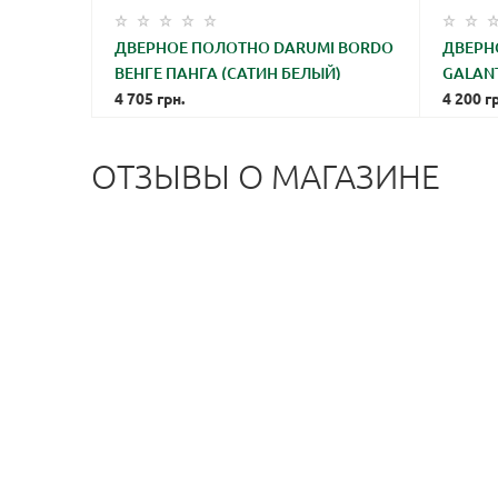
I NEXT
ДВЕРНОЕ ПОЛОТНО DARUMI BORDO
ДВЕРН
Й)
ВЕНГЕ ПАНГА (САТИН БЕЛЫЙ)
GALANT
4 705
грн.
БЕЛЫЙ
4 200
гр
ОТЗЫВЫ О МАГАЗИНЕ