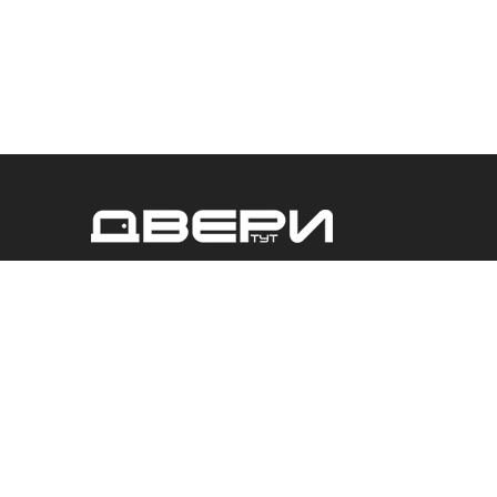
Интернет-магазин «Двери Тут» предлагает широкий
выбор входных и межкомнатных дверей от разных
производителей. Также в нашем ассортименте
присутствуют все необходимые комплектующие и
большой ассортимент фурнитуры. Для покупателей
доступна доставка по Харькову и Харьковской области.
2004-2023 Интернет-магазин дверей "Двери Тут".