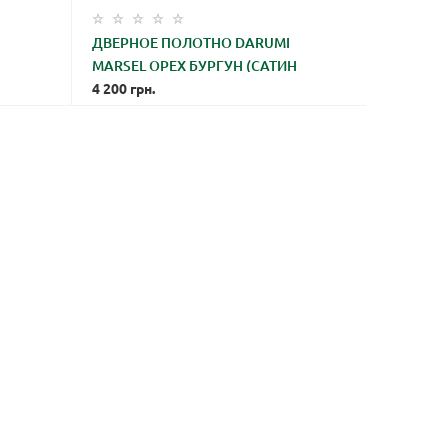
ДВЕРНОЕ ПОЛОТНО DARUMI
ДВЕРНО
Н
MARSEL ОРЕХ БУРГУН (САТИН
ОРЕХ РО
БЕЛЫЙ)
4 200
грн.
4 400
грн