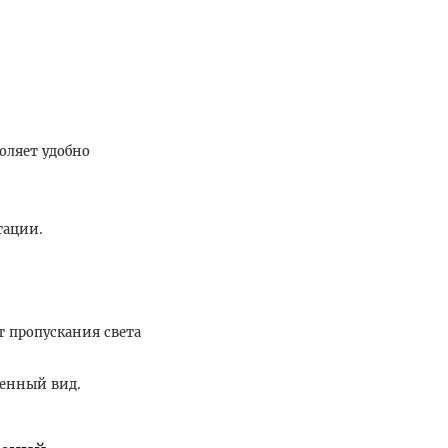
оляет удобно
тации.
т пропускания света
менный вид.