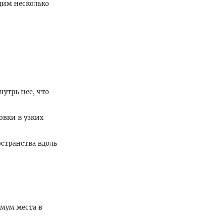
дим несколько
утрь нее, что
овки в узких
остранства вдоль
мум места в