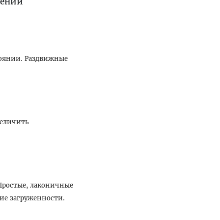
щений
тоянии. Раздвижные
величить
Простые, лаконичные
ие загруженности.